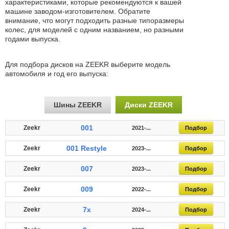
характеристиками, которые рекомендуются к вашей
машине заводом-изготовителем. Обратите
внимание, что могут подходить разные типоразмеры
колес, для моделей с одним названием, но разными
годами выпуска.
Для подбора дисков на ZEEKR выберите модель
автомобиля и год его выпуска:
Шины ZEEKR
Диски ZEEKR
001
Zeekr
2021-...
Подбор
001 Restyle
Zeekr
2023-...
Подбор
007
Zeekr
2023-...
Подбор
009
Zeekr
2022-...
Подбор
7x
Zeekr
2024-...
Подбор