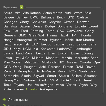
Марки авто:
Acura
Aito
Alfa Romeo
Aston Martin
Audi
Avatr
Baic
Belgee
Bentley
BMW
Brilliance
Buick
BYD
Cadillac
Changan
Chery
Chevrolet
Chrysler
Citroen
Daewoo
Daihatsu
Datsun
Denza
Dodge
Dongfeng
Evolute
Exeed
Faw
Fiat
Ford
Forthing
Foton
GAC
Gaz/Gazel
Geely
Genesis
GMC
Great Wall
Haima
Haval
HiPhi
Honda
Hongqi
HuangHai
Hummer
Hyundai
Infiniti
Iran Khodro
Isuzu
iveco
Izh
JAC
Jaecoo
Jaguar
Jeep
Jetour
Jetta
JIDU
Kaiyi
KGM
Kia
Knewstar
Lada/VAZ
Lamborghini
Lancia
Land Rover
Lexus
Lifan
Lincoln
Livan
LiXiang
Lotus
Lynk & Co
M-Hero
Maserati
Mazda
Mercedes-Benz
Mini Cooper
Mitsubishi
Moskvich
NIO
Nissan
Omoda
Opel
ORA
Oting
Peugeot
Jishi
Porsche
Proton
RAM
Ravon
Renault
Rising Auto
Rolls-Royce
Rover
ROX
Saab
Seat
Seres Aito
Skoda
Skywell
Smart
Solaris
Sollers
Soueast
Ssang Yong
Subaru
Suzuki
SWM
TaGAZ
Tank
Tenet
Tesla
Toyota
Uaz
VolksWagen
Volvo
Vortex
Voyah
Wey
Xcite
Xiaomi
Zeekr
Амберавто
Литые диски